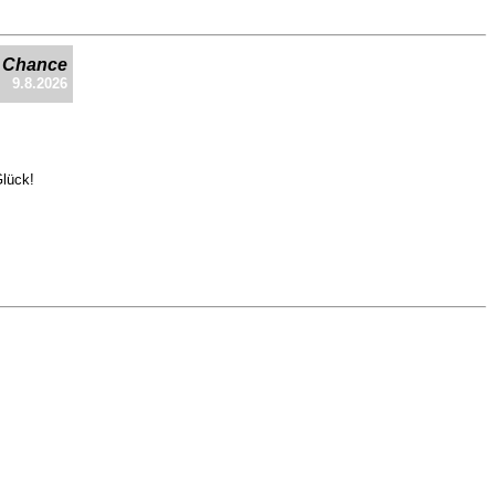
e Chance
9.8.2026
Glück!