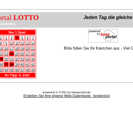
ortal
LOTTO
Jeden Tag die gleich
ostenlos
Nur 1 Spiel
1
2
3
4
5
6
7
8
9
10
11
12
13
14
Bitte füllen Sie Ihr Kästchen aus - Viel 
15
16
17
18
19
20
21
22
23
24
25
26
27
28
29
30
31
32
33
34
35
36
37
38
39
40
41
42
43
44
45
46
47
48
49
Ihr Tipp: 5. Zahl
powered in 0.00s by baseportal.de
Erstellen Sie Ihre eigene Web-Datenbank - kostenlos!