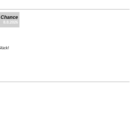
e Chance
8.8.2026
Glück!