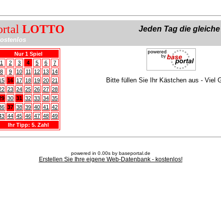
ortal
LOTTO
Jeden Tag die gleich
ostenlos
Nur 1 Spiel
1
2
3
4
5
6
7
8
9
10
11
12
13
14
Bitte füllen Sie Ihr Kästchen aus - Viel 
15
16
17
18
19
20
21
22
23
24
25
26
27
28
29
30
31
32
33
34
35
36
37
38
39
40
41
42
43
44
45
46
47
48
49
Ihr Tipp: 5. Zahl
powered in 0.00s by baseportal.de
Erstellen Sie Ihre eigene Web-Datenbank - kostenlos!