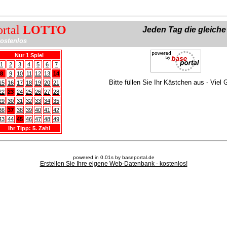
ortal
LOTTO
Jeden Tag die gleich
ostenlos
Nur 1 Spiel
1
2
3
4
5
6
7
8
9
10
11
12
13
14
Bitte füllen Sie Ihr Kästchen aus - Viel 
15
16
17
18
19
20
21
22
23
24
25
26
27
28
29
30
31
32
33
34
35
36
37
38
39
40
41
42
43
44
45
46
47
48
49
Ihr Tipp: 5. Zahl
powered in 0.01s by baseportal.de
Erstellen Sie Ihre eigene Web-Datenbank - kostenlos!