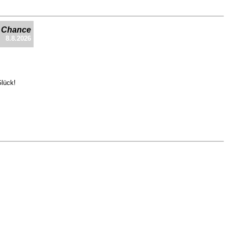
e Chance
8.8.2026
Glück!