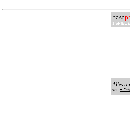
.
base
p
1 SPIEL
k
Alles a
von
H.Feh