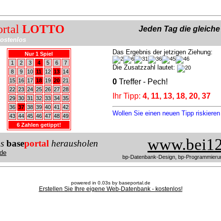
ortal
LOTTO
Jeden Tag die gleich
ostenlos
Das Ergebnis der jetzigen Ziehung:
Nur 1 Spiel
1
2
3
4
5
6
7
Die Zusatzzahl lautet:
8
9
10
11
12
13
14
15
16
17
18
19
20
21
0
Treffer - Pech!
22
23
24
25
26
27
28
Ihr Tipp:
4, 11, 13, 18, 20, 37
29
30
31
32
33
34
35
36
37
38
39
40
41
42
Wollen Sie einen neuen Tipp riskiere
43
44
45
46
47
48
49
6 Zahlen getippt!
www.bei12
us
base
portal
herausholen
de
bp-Datenbank-Design, bp-Programmieru
powered in 0.03s by baseportal.de
Erstellen Sie Ihre eigene Web-Datenbank - kostenlos!