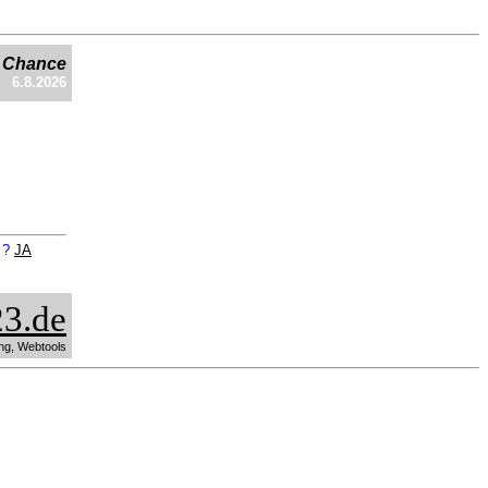
e Chance
6.8.2026
n ?
JA
3.de
ng, Webtools