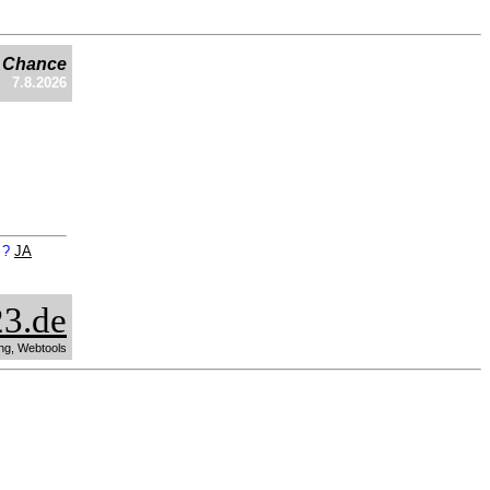
e Chance
7.8.2026
n ?
JA
3.de
ng, Webtools