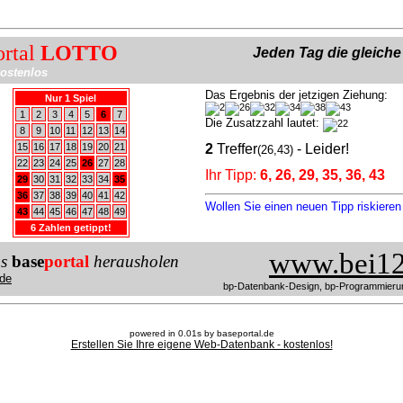
ortal
LOTTO
Jeden Tag die gleich
ostenlos
Das Ergebnis der jetzigen Ziehung:
Nur 1 Spiel
1
2
3
4
5
6
7
Die Zusatzzahl lautet:
8
9
10
11
12
13
14
15
16
17
18
19
20
21
2
Treffer
- Leider!
(26,43)
22
23
24
25
26
27
28
Ihr Tipp:
6, 26, 29, 35, 36, 43
29
30
31
32
33
34
35
36
37
38
39
40
41
42
Wollen Sie einen neuen Tipp riskiere
43
44
45
46
47
48
49
6 Zahlen getippt!
www.bei12
us
base
portal
herausholen
de
bp-Datenbank-Design, bp-Programmieru
powered in 0.01s by baseportal.de
Erstellen Sie Ihre eigene Web-Datenbank - kostenlos!