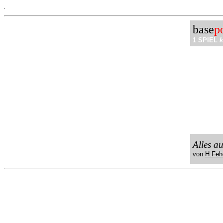
.
base
p
1 SPIEL
k
Alles a
von
H.Feh