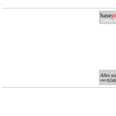
.
base
p
1 SPIEL
k
Alles a
von
H.Feh