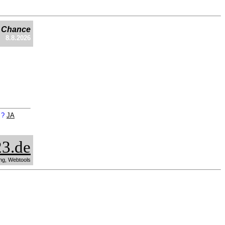
e Chance
8.8.2026
n ?
JA
3.de
ng, Webtools