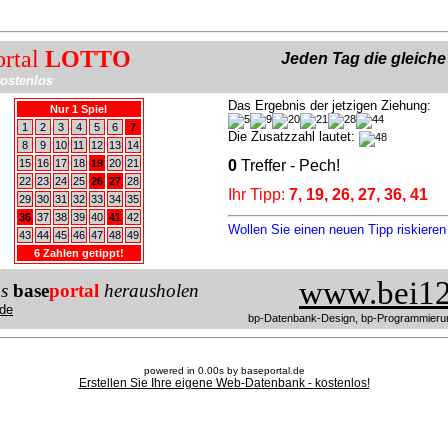
ortal
LOTTO
Jeden Tag die gleich
ostenlos
Das Ergebnis der jetzigen Ziehung:
Nur 1 Spiel
1
2
3
4
5
6
7
Die Zusatzzahl lautet:
8
9
10
11
12
13
14
15
16
17
18
19
20
21
0
Treffer - Pech!
22
23
24
25
26
27
28
Ihr Tipp:
7, 19, 26, 27, 36, 41
29
30
31
32
33
34
35
36
37
38
39
40
41
42
Wollen Sie einen neuen Tipp riskiere
43
44
45
46
47
48
49
6 Zahlen getippt!
www.bei12
us
base
portal
herausholen
de
bp-Datenbank-Design, bp-Programmieru
powered in 0.00s by baseportal.de
Erstellen Sie Ihre eigene Web-Datenbank - kostenlos!