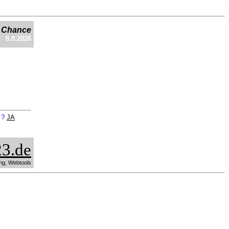
e Chance
8.8.2026
n ?
JA
3.de
ng, Webtools