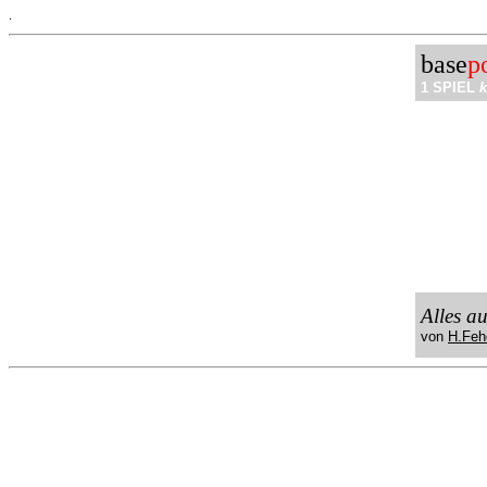
.
base
p
1 SPIEL
k
Alles a
von
H.Feh