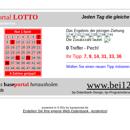
ortal
LOTTO
Jeden Tag die gleich
ostenlos
Das Ergebnis der jetzigen Ziehung:
Nur 1 Spiel
1
2
3
4
5
6
7
Die Zusatzzahl lautet:
8
9
10
11
12
13
14
15
16
17
18
19
20
21
0
Treffer - Pech!
22
23
24
25
26
27
28
Ihr Tipp:
7, 9, 14, 31, 33, 36
29
30
31
32
33
34
35
36
37
38
39
40
41
42
Wollen Sie einen neuen Tipp riskiere
43
44
45
46
47
48
49
6 Zahlen getippt!
www.bei12
us
base
portal
herausholen
de
bp-Datenbank-Design, bp-Programmieru
powered in 0.00s by baseportal.de
Erstellen Sie Ihre eigene Web-Datenbank - kostenlos!