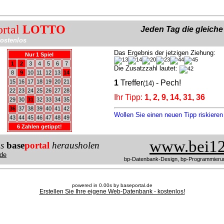
ortal
LOTTO
Jeden Tag die gleich
ostenlos
Das Ergebnis der jetzigen Ziehung:
Nur 1 Spiel
1
2
3
4
5
6
7
Die Zusatzzahl lautet:
8
9
10
11
12
13
14
15
16
17
18
19
20
21
1
Treffer
- Pech!
(14)
22
23
24
25
26
27
28
Ihr Tipp:
1, 2, 9, 14, 31, 36
29
30
31
32
33
34
35
36
37
38
39
40
41
42
Wollen Sie einen neuen Tipp riskiere
43
44
45
46
47
48
49
6 Zahlen getippt!
www.bei12
us
base
portal
herausholen
de
bp-Datenbank-Design, bp-Programmieru
powered in 0.00s by baseportal.de
Erstellen Sie Ihre eigene Web-Datenbank - kostenlos!