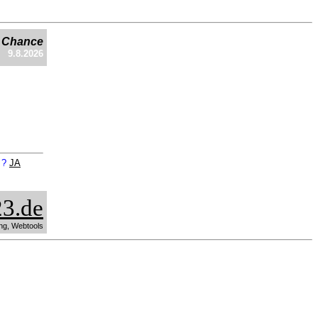
e Chance
9.8.2026
n ?
JA
3.de
ng, Webtools