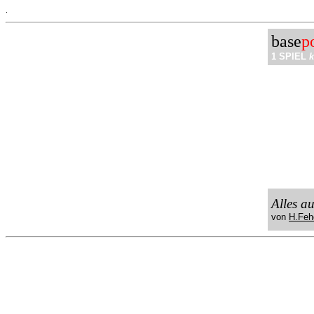
.
base
p
1 SPIEL
k
Alles a
von
H.Feh