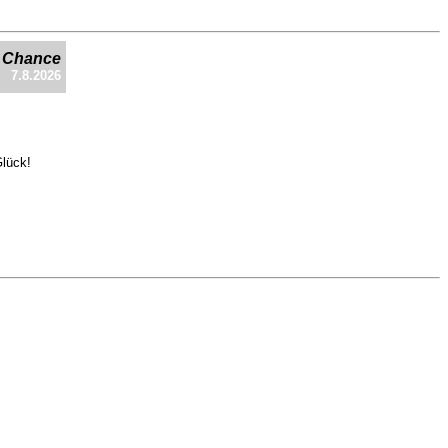
e Chance
7.8.2026
Glück!