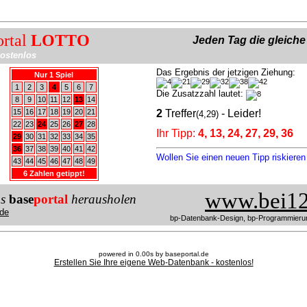
ortal
LOTTO
Jeden Tag die gleich
ostenlos
Das Ergebnis der jetzigen Ziehung:
Nur 1 Spiel
1
2
3
4
5
6
7
Die Zusatzzahl lautet:
8
9
10
11
12
13
14
15
16
17
18
19
20
21
2
Treffer
- Leider!
(4,29)
22
23
24
25
26
27
28
Ihr Tipp:
4, 13, 24, 27, 29, 36
29
30
31
32
33
34
35
36
37
38
39
40
41
42
Wollen Sie einen neuen Tipp riskiere
43
44
45
46
47
48
49
6 Zahlen getippt!
www.bei12
us
base
portal
herausholen
de
bp-Datenbank-Design, bp-Programmieru
powered in 0.00s by baseportal.de
Erstellen Sie Ihre eigene Web-Datenbank - kostenlos!