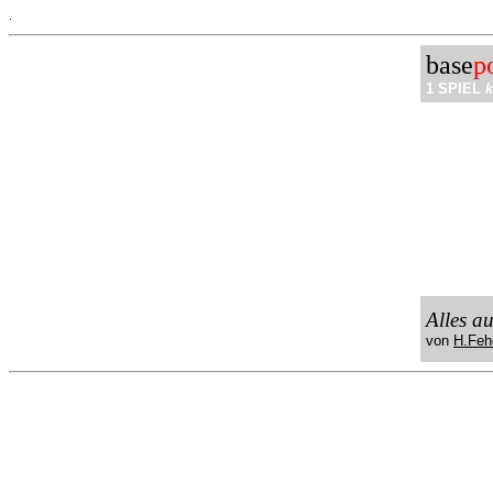
.
base
p
1 SPIEL
k
Alles a
von
H.Feh