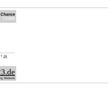
e Chance
7.8.2026
n ?
JA
3.de
ng, Webtools