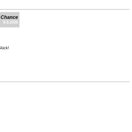
e Chance
8.8.2026
Glück!