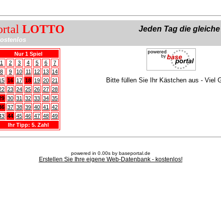
ortal
LOTTO
Jeden Tag die gleich
ostenlos
Nur 1 Spiel
1
2
3
4
5
6
7
8
9
10
11
12
13
14
Bitte füllen Sie Ihr Kästchen aus - Viel 
15
16
17
18
19
20
21
22
23
24
25
26
27
28
29
30
31
32
33
34
35
36
37
38
39
40
41
42
43
44
45
46
47
48
49
Ihr Tipp: 5. Zahl
powered in 0.00s by baseportal.de
Erstellen Sie Ihre eigene Web-Datenbank - kostenlos!