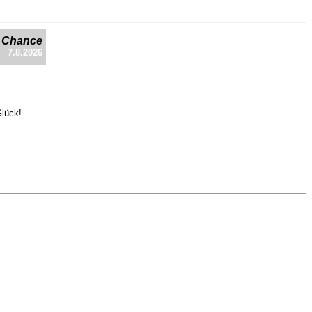
e Chance
7.8.2026
Glück!