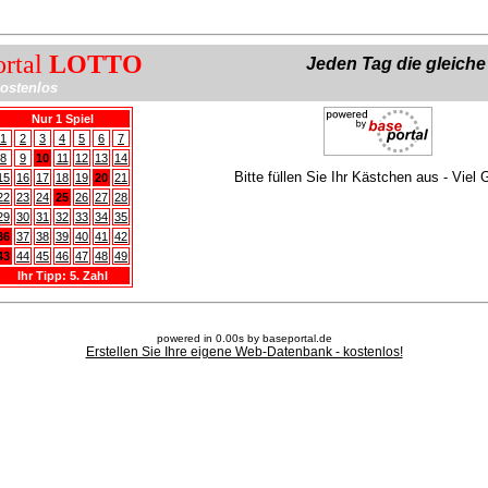
ortal
LOTTO
Jeden Tag die gleich
ostenlos
Nur 1 Spiel
1
2
3
4
5
6
7
8
9
10
11
12
13
14
Bitte füllen Sie Ihr Kästchen aus - Viel 
15
16
17
18
19
20
21
22
23
24
25
26
27
28
29
30
31
32
33
34
35
36
37
38
39
40
41
42
43
44
45
46
47
48
49
Ihr Tipp: 5. Zahl
powered in 0.00s by baseportal.de
Erstellen Sie Ihre eigene Web-Datenbank - kostenlos!