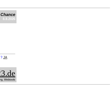
e Chance
8.8.2026
n ?
JA
3.de
ng, Webtools