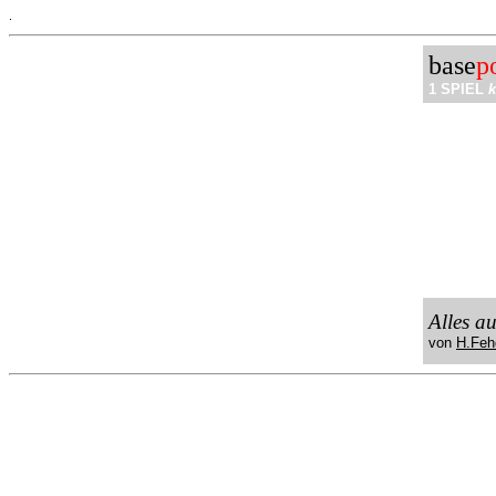
.
base
p
1 SPIEL
k
Alles a
von
H.Feh