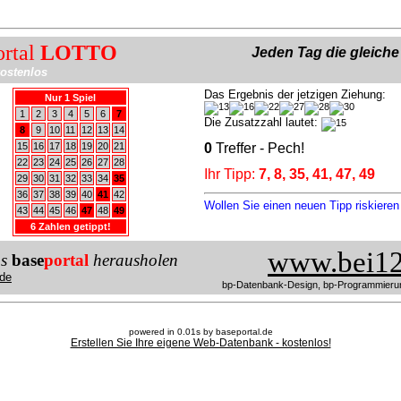
ortal
LOTTO
Jeden Tag die gleich
ostenlos
Das Ergebnis der jetzigen Ziehung:
Nur 1 Spiel
1
2
3
4
5
6
7
Die Zusatzzahl lautet:
8
9
10
11
12
13
14
15
16
17
18
19
20
21
0
Treffer - Pech!
22
23
24
25
26
27
28
Ihr Tipp:
7, 8, 35, 41, 47, 49
29
30
31
32
33
34
35
36
37
38
39
40
41
42
Wollen Sie einen neuen Tipp riskiere
43
44
45
46
47
48
49
6 Zahlen getippt!
www.bei12
us
base
portal
herausholen
de
bp-Datenbank-Design, bp-Programmieru
powered in 0.01s by baseportal.de
Erstellen Sie Ihre eigene Web-Datenbank - kostenlos!