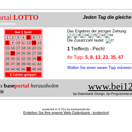
ortal
LOTTO
Jeden Tag die gleich
ostenlos
Das Ergebnis der jetzigen Ziehung:
Nur 1 Spiel
1
2
3
4
5
6
7
Die Zusatzzahl lautet:
8
9
10
11
12
13
14
15
16
17
18
19
20
21
1
Treffer
- Pech!
(8)
22
23
24
25
26
27
28
Ihr Tipp:
5, 8, 13, 23, 35, 47
29
30
31
32
33
34
35
36
37
38
39
40
41
42
Wollen Sie einen neuen Tipp riskiere
43
44
45
46
47
48
49
6 Zahlen getippt!
www.bei12
us
base
portal
herausholen
de
bp-Datenbank-Design, bp-Programmieru
powered in 0.01s by baseportal.de
Erstellen Sie Ihre eigene Web-Datenbank - kostenlos!