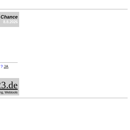
e Chance
8.8.2026
n ?
JA
3.de
ng, Webtools