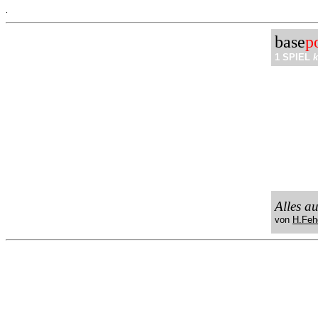
.
base
p
1 SPIEL
k
Alles a
von
H.Feh