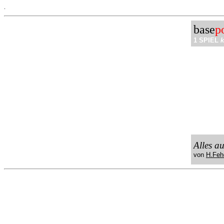
.
base
p
1 SPIEL
k
Alles a
von
H.Feh