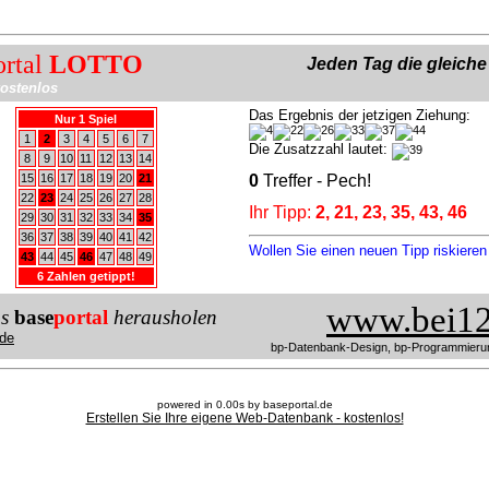
ortal
LOTTO
Jeden Tag die gleich
ostenlos
Das Ergebnis der jetzigen Ziehung:
Nur 1 Spiel
1
2
3
4
5
6
7
Die Zusatzzahl lautet:
8
9
10
11
12
13
14
15
16
17
18
19
20
21
0
Treffer - Pech!
22
23
24
25
26
27
28
Ihr Tipp:
2, 21, 23, 35, 43, 46
29
30
31
32
33
34
35
36
37
38
39
40
41
42
Wollen Sie einen neuen Tipp riskiere
43
44
45
46
47
48
49
6 Zahlen getippt!
www.bei12
us
base
portal
herausholen
de
bp-Datenbank-Design, bp-Programmieru
powered in 0.00s by baseportal.de
Erstellen Sie Ihre eigene Web-Datenbank - kostenlos!