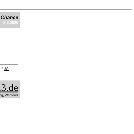
e Chance
6.8.2026
n ?
JA
3.de
ng, Webtools