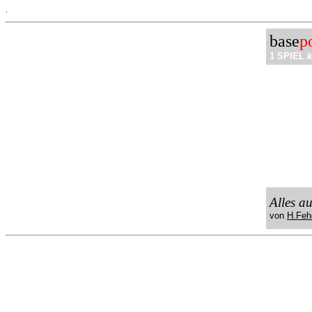
.
base
p
1 SPIEL
k
Alles a
von
H.Feh