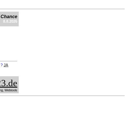
e Chance
8.8.2026
n ?
JA
3.de
ng, Webtools