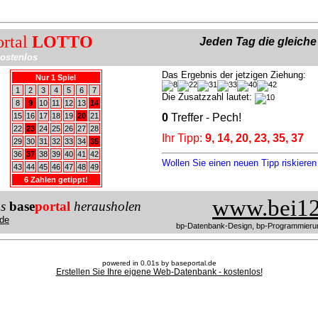
ortal
LOTTO
Jeden Tag die gleich
ostenlos
Das Ergebnis der jetzigen Ziehung:
Nur 1 Spiel
1
2
3
4
5
6
7
Die Zusatzzahl lautet:
8
9
10
11
12
13
14
15
16
17
18
19
20
21
0
Treffer - Pech!
22
23
24
25
26
27
28
Ihr Tipp:
9, 14, 20, 23, 35, 37
29
30
31
32
33
34
35
36
37
38
39
40
41
42
Wollen Sie einen neuen Tipp riskiere
43
44
45
46
47
48
49
6 Zahlen getippt!
www.bei12
us
base
portal
herausholen
de
bp-Datenbank-Design, bp-Programmieru
powered in 0.01s by baseportal.de
Erstellen Sie Ihre eigene Web-Datenbank - kostenlos!