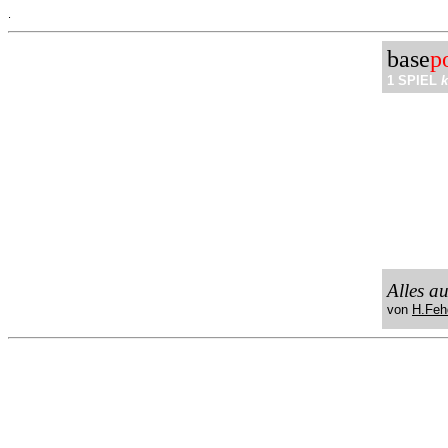
.
base
p
1 SPIEL
k
Alles a
von
H.Feh