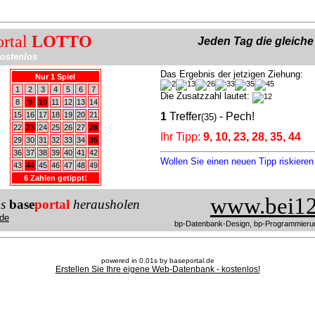
ortal
LOTTO
Jeden Tag die gleich
ostenlos
Das Ergebnis der jetzigen Ziehung:
Nur 1 Spiel
1
2
3
4
5
6
7
Die Zusatzzahl lautet:
8
9
10
11
12
13
14
15
16
17
18
19
20
21
1
Treffer
- Pech!
(35)
22
23
24
25
26
27
28
Ihr Tipp:
9, 10, 23, 28, 35, 44
29
30
31
32
33
34
35
36
37
38
39
40
41
42
Wollen Sie einen neuen Tipp riskiere
43
44
45
46
47
48
49
6 Zahlen getippt!
www.bei12
us
base
portal
herausholen
de
bp-Datenbank-Design, bp-Programmieru
powered in 0.01s by baseportal.de
Erstellen Sie Ihre eigene Web-Datenbank - kostenlos!