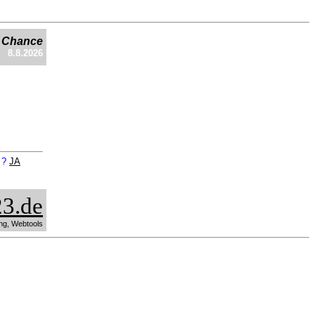
e Chance
8.8.2026
n ?
JA
3.de
ng, Webtools