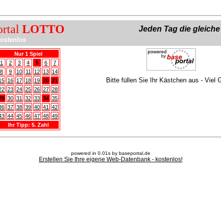
ortal
LOTTO
Jeden Tag die gleich
ostenlos
Nur 1 Spiel
1
2
3
4
5
6
7
8
9
10
11
12
13
14
Bitte füllen Sie Ihr Kästchen aus - Viel 
15
16
17
18
19
20
21
22
23
24
25
26
27
28