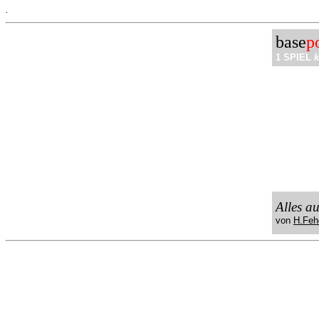
.
base
p
1 SPIEL
k
Alles a
von
H.Feh