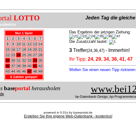
ortal
LOTTO
Jeden Tag die gleich
ostenlos
Das Ergebnis der jetzigen Ziehung:
Nur 1 Spiel
1
2
3
4
5
6
7
Die Zusatzzahl lautet:
8
9
10
11
12
13
14
15
16
17
18
19
20
21
3
Treffer
- Immerhin!
(24,36,47)
22
23
24
25
26
27
28
Ihr Tipp:
24, 29, 34, 36, 41, 47
29
30
31
32
33
34
35
36
37
38
39
40
41
42
Wollen Sie einen neuen Tipp riskiere
43
44
45
46
47
48
49
6 Zahlen getippt!
www.bei12
us
base
portal
herausholen
de
bp-Datenbank-Design, bp-Programmieru
powered in 0.01s by baseportal.de
Erstellen Sie Ihre eigene Web-Datenbank - kostenlos!