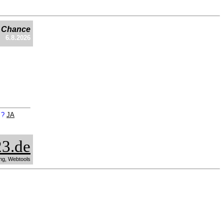
e Chance
6.8.2026
n ?
JA
3.de
ng, Webtools