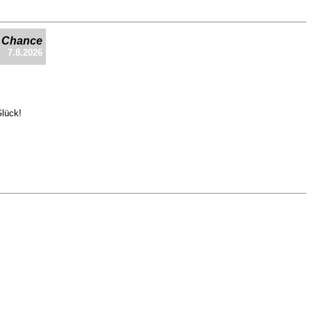
e Chance
7.8.2026
Glück!