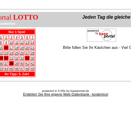
ortal
LOTTO
Jeden Tag die gleich
ostenlos
Nur 1 Spiel
1
2
3
4
5
6
7
8
9
10
11
12
13
14
Bitte füllen Sie Ihr Kästchen aus - Viel 
15
16
17
18
19
20
21
22
23
24
25
26
27
28
29
30
31
32
33
34
35
36
37
38
39
40
41
42
43
44
45
46
47
48
49
Ihr Tipp: 5. Zahl
powered in 0.00s by baseportal.de
Erstellen Sie Ihre eigene Web-Datenbank - kostenlos!