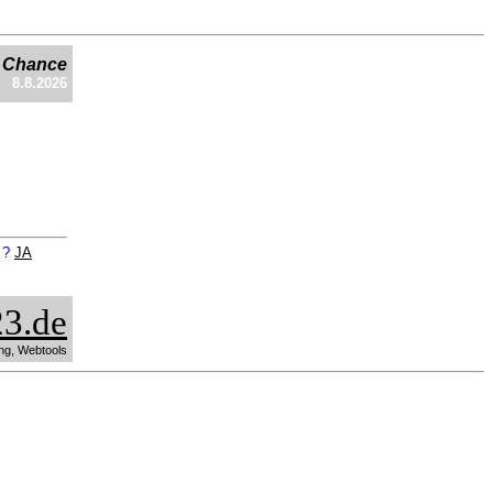
e Chance
8.8.2026
n ?
JA
3.de
ng, Webtools