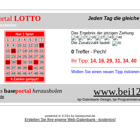
ortal
LOTTO
Jeden Tag die gleich
ostenlos
Das Ergebnis der jetzigen Ziehung:
Nur 1 Spiel
1
2
3
4
5
6
7
Die Zusatzzahl lautet:
8
9
10
11
12
13
14
15
16
17
18
19
20
21
0
Treffer - Pech!
22
23
24
25
26
27
28
Ihr Tipp:
14, 16, 29, 31, 34, 40
29
30
31
32
33
34
35
36
37
38
39
40
41
42
Wollen Sie einen neuen Tipp riskiere
43
44
45
46
47
48
49
6 Zahlen getippt!
www.bei12
us
base
portal
herausholen
de
bp-Datenbank-Design, bp-Programmieru
powered in 0.01s by baseportal.de
Erstellen Sie Ihre eigene Web-Datenbank - kostenlos!