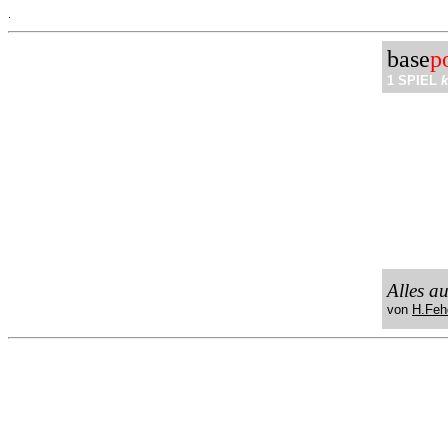
.
base
p
1 SPIEL
k
Alles a
von
H.Feh