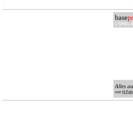
.
base
p
1 SPIEL
k
Alles a
von
H.Feh