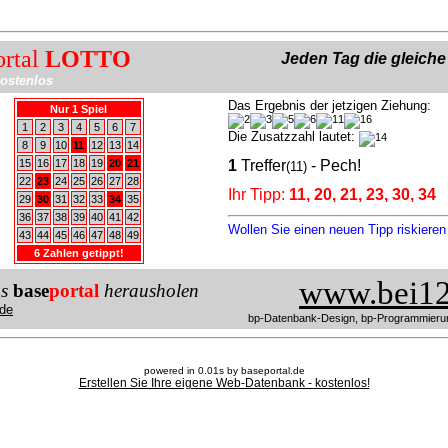
ortal
LOTTO
Jeden Tag die gleich
ostenlos
Das Ergebnis der jetzigen Ziehung:
Nur 1 Spiel
1
2
3
4
5
6
7
Die Zusatzzahl lautet:
8
9
10
11
12
13
14
15
16
17
18
19
20
21
1
Treffer
- Pech!
(11)
22
23
24
25
26
27
28
Ihr Tipp:
11, 20, 21, 23, 30, 34
29
30
31
32
33
34
35
36
37
38
39
40
41
42
Wollen Sie einen neuen Tipp riskiere
43
44
45
46
47
48
49
6 Zahlen getippt!
www.bei12
us
base
portal
herausholen
de
bp-Datenbank-Design, bp-Programmieru
powered in 0.01s by baseportal.de
Erstellen Sie Ihre eigene Web-Datenbank - kostenlos!