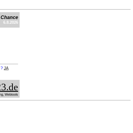
e Chance
6.8.2026
n ?
JA
3.de
ng, Webtools