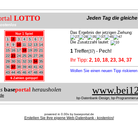
ortal
LOTTO
Jeden Tag die gleich
ostenlos
Das Ergebnis der jetzigen Ziehung:
Nur 1 Spiel
1
2
3
4
5
6
7
Die Zusatzzahl lautet:
8
9
10
11
12
13
14
15
16
17
18
19
20
21
1
Treffer
- Pech!
(37)
22
23
24
25
26
27
28
Ihr Tipp:
2, 10, 18, 23, 34, 37
29
30
31
32
33
34
35
36
37
38
39
40
41
42
Wollen Sie einen neuen Tipp riskiere
43
44
45
46
47
48
49
6 Zahlen getippt!
www.bei12
us
base
portal
herausholen
de
bp-Datenbank-Design, bp-Programmieru
powered in 0.00s by baseportal.de
Erstellen Sie Ihre eigene Web-Datenbank - kostenlos!