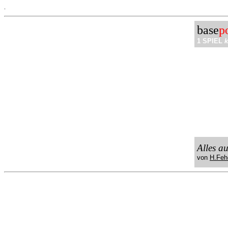
.
base
p
1 SPIEL
k
Alles a
von
H.Feh