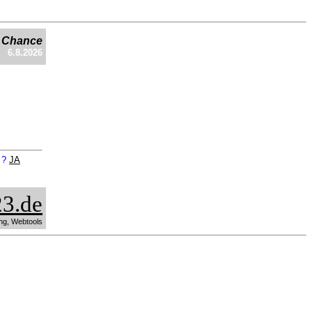
e Chance
6.8.2026
n ?
JA
3.de
ng, Webtools