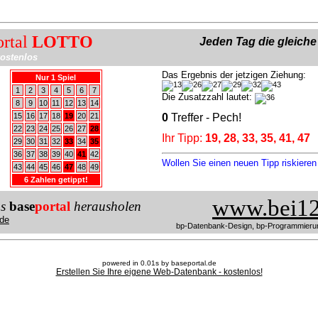
ortal
LOTTO
Jeden Tag die gleich
ostenlos
Das Ergebnis der jetzigen Ziehung:
Nur 1 Spiel
1
2
3
4
5
6
7
Die Zusatzzahl lautet:
8
9
10
11
12
13
14
15
16
17
18
19
20
21
0
Treffer - Pech!
22
23
24
25
26
27
28
Ihr Tipp:
19, 28, 33, 35, 41, 47
29
30
31
32
33
34
35
36
37
38
39
40
41
42
Wollen Sie einen neuen Tipp riskiere
43
44
45
46
47
48
49
6 Zahlen getippt!
www.bei12
us
base
portal
herausholen
de
bp-Datenbank-Design, bp-Programmieru
powered in 0.01s by baseportal.de
Erstellen Sie Ihre eigene Web-Datenbank - kostenlos!