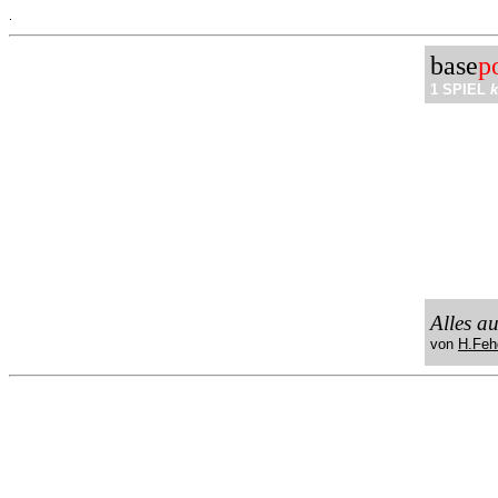
.
base
p
1 SPIEL
k
Alles a
von
H.Feh