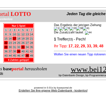
ortal
LOTTO
Jeden Tag die gleich
ostenlos
Das Ergebnis der jetzigen Ziehung:
Nur 1 Spiel
1
2
3
4
5
6
7
Die Zusatzzahl lautet:
8
9
10
11
12
13
14
15
16
17
18
19
20
21
1
Treffer
- Pech!
(33)
22
23
24
25
26
27
28
Ihr Tipp:
17, 22, 29, 33, 39, 48
29
30
31
32
33
34
35
36
37
38
39
40
41
42
Wollen Sie einen neuen Tipp riskiere
43
44
45
46
47
48
49
6 Zahlen getippt!
www.bei12
us
base
portal
herausholen
de
bp-Datenbank-Design, bp-Programmieru
powered in 0.01s by baseportal.de
Erstellen Sie Ihre eigene Web-Datenbank - kostenlos!