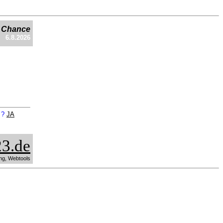
e Chance
6.8.2026
n ?
JA
3.de
ng, Webtools