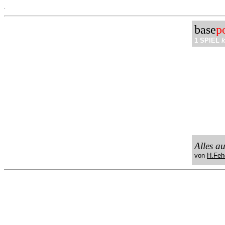
.
base
p
1 SPIEL
k
Alles a
von
H.Feh