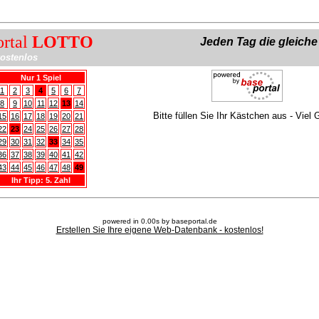
ortal
LOTTO
Jeden Tag die gleich
ostenlos
Nur 1 Spiel
1
2
3
4
5
6
7
8
9
10
11
12
13
14
Bitte füllen Sie Ihr Kästchen aus - Viel 
15
16
17
18
19
20
21
22
23
24
25
26
27
28
29
30
31
32
33
34
35
36
37
38
39
40
41
42
43
44
45
46
47
48
49
Ihr Tipp: 5. Zahl
powered in 0.00s by baseportal.de
Erstellen Sie Ihre eigene Web-Datenbank - kostenlos!