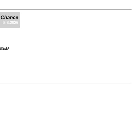
e Chance
8.8.2026
Glück!