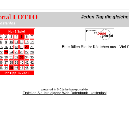
ortal
LOTTO
Jeden Tag die gleich
ostenlos
Nur 1 Spiel
1
2
3
4
5
6
7
8
9
10
11
12
13
14
Bitte füllen Sie Ihr Kästchen aus - Viel 
15
16
17
18
19
20
21
22
23
24
25
26
27
28
29
30
31
32
33
34
35
36
37
38
39
40
41
42
43
44
45
46
47
48
49
Ihr Tipp: 5. Zahl
powered in 0.01s by baseportal.de
Erstellen Sie Ihre eigene Web-Datenbank - kostenlos!