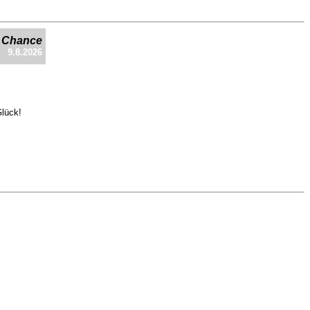
e Chance
9.8.2026
Glück!