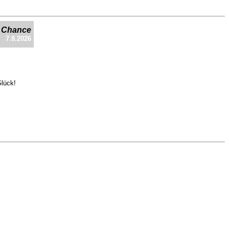
e Chance
7.8.2026
Glück!