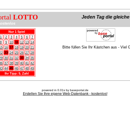
ortal
LOTTO
Jeden Tag die gleich
ostenlos
Nur 1 Spiel
1
2
3
4
5
6
7
8
9
10
11
12
13
14
Bitte füllen Sie Ihr Kästchen aus - Viel 
15
16
17
18
19
20
21
22
23
24
25
26
27
28
29
30
31
32
33
34
35
36
37
38
39
40
41
42
43
44
45
46
47
48
49
Ihr Tipp: 5. Zahl
powered in 0.01s by baseportal.de
Erstellen Sie Ihre eigene Web-Datenbank - kostenlos!