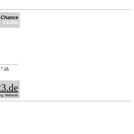
e Chance
8.8.2026
n ?
JA
3.de
ng, Webtools