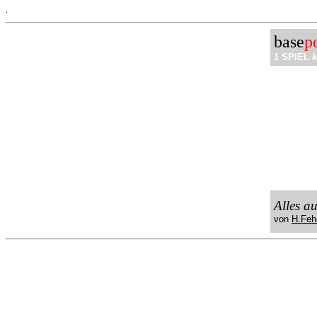
.
base
p
1 SPIEL
k
Alles a
von
H.Feh