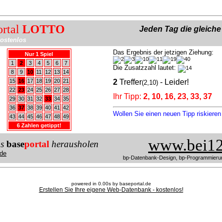
ortal
LOTTO
Jeden Tag die gleich
ostenlos
Das Ergebnis der jetzigen Ziehung:
Nur 1 Spiel
1
2
3
4
5
6
7
Die Zusatzzahl lautet:
8
9
10
11
12
13
14
15
16
17
18
19
20
21
2
Treffer
- Leider!
(2,10)
22
23
24
25
26
27
28
Ihr Tipp:
2, 10, 16, 23, 33, 37
29
30
31
32
33
34
35
36
37
38
39
40
41
42
Wollen Sie einen neuen Tipp riskiere
43
44
45
46
47
48
49
6 Zahlen getippt!
www.bei12
us
base
portal
herausholen
de
bp-Datenbank-Design, bp-Programmieru
powered in 0.00s by baseportal.de
Erstellen Sie Ihre eigene Web-Datenbank - kostenlos!