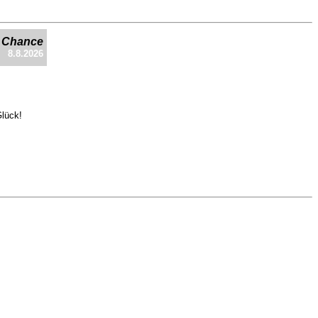
e Chance
8.8.2026
Glück!