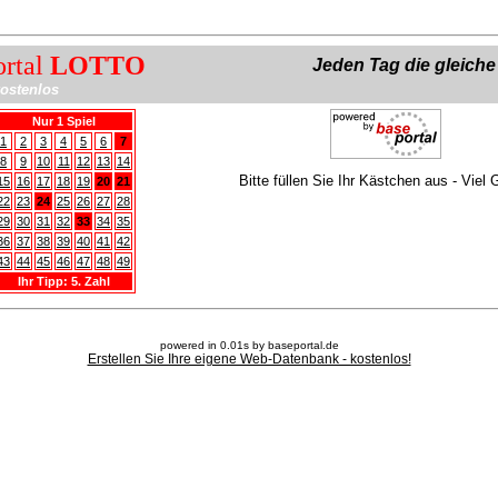
ortal
LOTTO
Jeden Tag die gleich
ostenlos
Nur 1 Spiel
1
2
3
4
5
6
7
8
9
10
11
12
13
14
Bitte füllen Sie Ihr Kästchen aus - Viel 
15
16
17
18
19
20
21
22
23
24
25
26
27
28
29
30
31
32
33
34
35
36
37
38
39
40
41
42
43
44
45
46
47
48
49
Ihr Tipp: 5. Zahl
powered in 0.01s by baseportal.de
Erstellen Sie Ihre eigene Web-Datenbank - kostenlos!