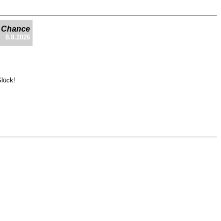
e Chance
8.8.2026
Glück!