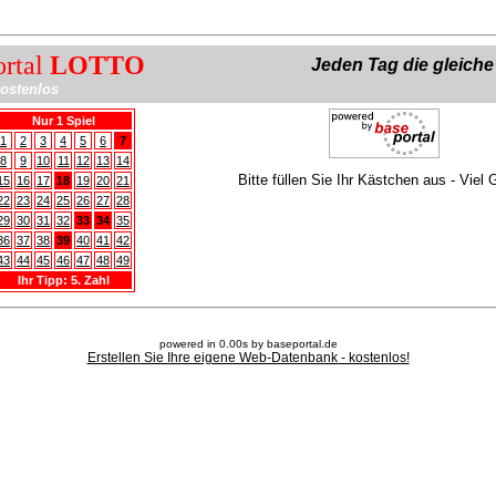
ortal
LOTTO
Jeden Tag die gleich
ostenlos
Nur 1 Spiel
1
2
3
4
5
6
7
8
9
10
11
12
13
14
Bitte füllen Sie Ihr Kästchen aus - Viel 
15
16
17
18
19
20
21
22
23
24
25
26
27
28
29
30
31
32
33
34
35
36
37
38
39
40
41
42
43
44
45
46
47
48
49
Ihr Tipp: 5. Zahl
powered in 0.00s by baseportal.de
Erstellen Sie Ihre eigene Web-Datenbank - kostenlos!