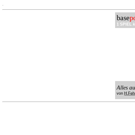
.
base
p
1 SPIEL
k
Alles a
von
H.Feh