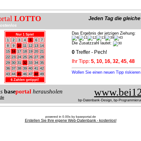
ortal
LOTTO
Jeden Tag die gleich
ostenlos
Das Ergebnis der jetzigen Ziehung:
Nur 1 Spiel
1
2
3
4
5
6
7
Die Zusatzzahl lautet:
8
9
10
11
12
13
14
15
16
17
18
19
20
21
0
Treffer - Pech!
22
23
24
25
26
27
28
Ihr Tipp:
5, 10, 16, 32, 45, 48
29
30
31
32
33
34
35
36
37
38
39
40
41
42
Wollen Sie einen neuen Tipp riskiere
43
44
45
46
47
48
49
6 Zahlen getippt!
www.bei12
us
base
portal
herausholen
de
bp-Datenbank-Design, bp-Programmieru
powered in 0.00s by baseportal.de
Erstellen Sie Ihre eigene Web-Datenbank - kostenlos!