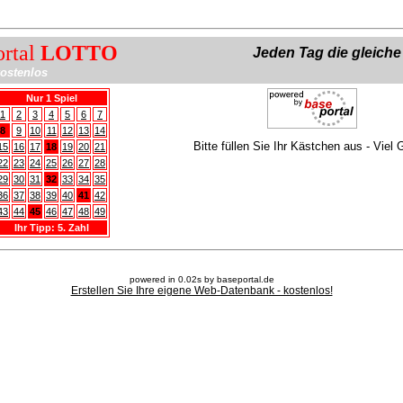
ortal
LOTTO
Jeden Tag die gleich
ostenlos
Nur 1 Spiel
1
2
3
4
5
6
7
8
9
10
11
12
13
14
Bitte füllen Sie Ihr Kästchen aus - Viel 
15
16
17
18
19
20
21
22
23
24
25
26
27
28
29
30
31
32
33
34
35
36
37
38
39
40
41
42
43
44
45
46
47
48
49
Ihr Tipp: 5. Zahl
powered in 0.02s by baseportal.de
Erstellen Sie Ihre eigene Web-Datenbank - kostenlos!