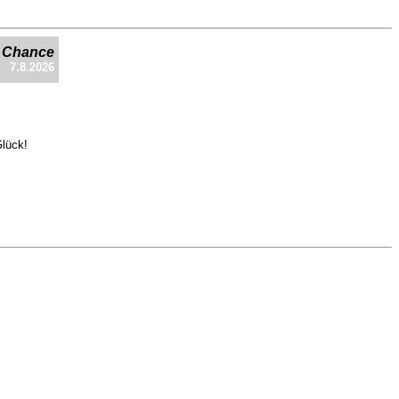
e Chance
7.8.2026
Glück!