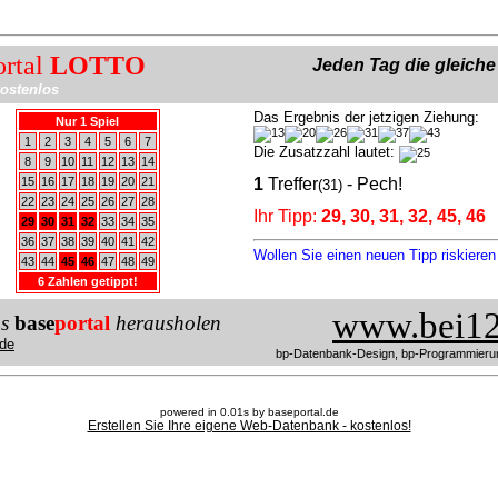
ortal
LOTTO
Jeden Tag die gleich
ostenlos
Das Ergebnis der jetzigen Ziehung:
Nur 1 Spiel
1
2
3
4
5
6
7
Die Zusatzzahl lautet:
8
9
10
11
12
13
14
15
16
17
18
19
20
21
1
Treffer
- Pech!
(31)
22
23
24
25
26
27
28
Ihr Tipp:
29, 30, 31, 32, 45, 46
29
30
31
32
33
34
35
36
37
38
39
40
41
42
Wollen Sie einen neuen Tipp riskiere
43
44
45
46
47
48
49
6 Zahlen getippt!
www.bei12
us
base
portal
herausholen
de
bp-Datenbank-Design, bp-Programmieru
powered in 0.01s by baseportal.de
Erstellen Sie Ihre eigene Web-Datenbank - kostenlos!