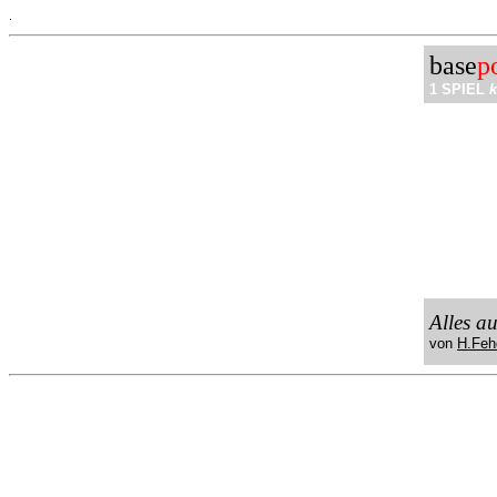
.
base
p
1 SPIEL
k
Alles a
von
H.Feh