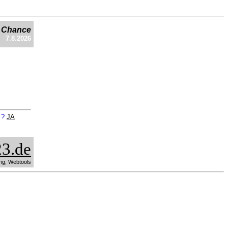
e Chance
7.8.2026
n ?
JA
3.de
ng, Webtools