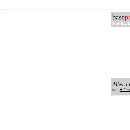
.
base
p
1 SPIEL
k
Alles a
von
H.Feh