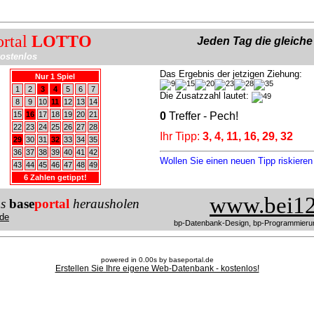
ortal
LOTTO
Jeden Tag die gleich
ostenlos
Das Ergebnis der jetzigen Ziehung:
Nur 1 Spiel
1
2
3
4
5
6
7
Die Zusatzzahl lautet:
8
9
10
11
12
13
14
15
16
17
18
19
20
21
0
Treffer - Pech!
22
23
24
25
26
27
28
Ihr Tipp:
3, 4, 11, 16, 29, 32
29
30
31
32
33
34
35
36
37
38
39
40
41
42
Wollen Sie einen neuen Tipp riskiere
43
44
45
46
47
48
49
6 Zahlen getippt!
www.bei12
us
base
portal
herausholen
de
bp-Datenbank-Design, bp-Programmieru
powered in 0.00s by baseportal.de
Erstellen Sie Ihre eigene Web-Datenbank - kostenlos!