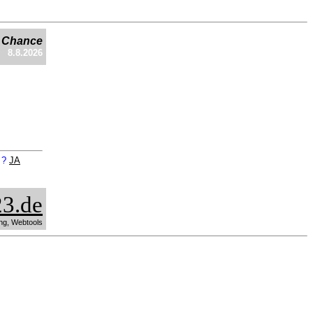
e Chance
8.8.2026
n ?
JA
3.de
ng, Webtools