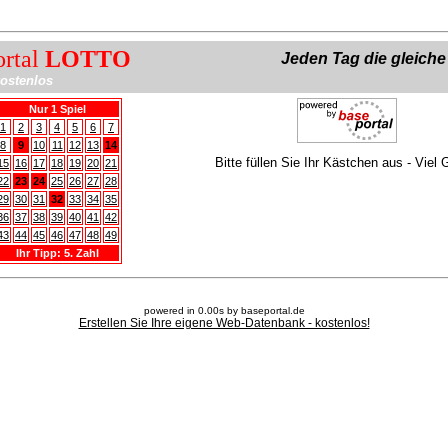
ortal
LOTTO
Jeden Tag die gleich
ostenlos
Nur 1 Spiel
1
2
3
4
5
6
7
8
9
10
11
12
13
14
Bitte füllen Sie Ihr Kästchen aus - Viel 
15
16
17
18
19
20
21
22
23
24
25
26
27
28
29
30
31
32
33
34
35
36
37
38
39
40
41
42
43
44
45
46
47
48
49
Ihr Tipp: 5. Zahl
powered in 0.00s by baseportal.de
Erstellen Sie Ihre eigene Web-Datenbank - kostenlos!