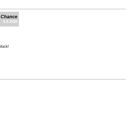
e Chance
8.8.2026
Glück!