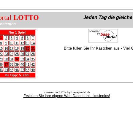
ortal
LOTTO
Jeden Tag die gleich
ostenlos
Nur 1 Spiel
1
2
3
4
5
6
7
8
9
10
11
12
13
14
Bitte füllen Sie Ihr Kästchen aus - Viel 
15
16
17
18
19
20
21
22
23
24
25
26
27
28
29
30
31
32
33
34
35
36
37
38
39
40
41
42
43
44
45
46
47
48
49
Ihr Tipp: 5. Zahl
powered in 0.01s by baseportal.de
Erstellen Sie Ihre eigene Web-Datenbank - kostenlos!