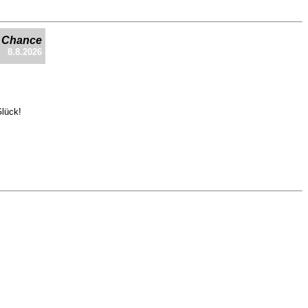
e Chance
8.8.2026
Glück!