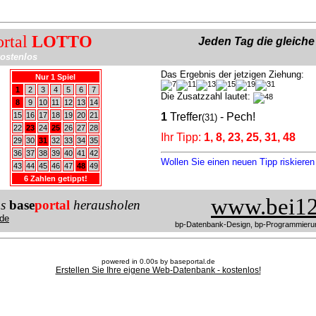
ortal
LOTTO
Jeden Tag die gleich
ostenlos
Das Ergebnis der jetzigen Ziehung:
Nur 1 Spiel
1
2
3
4
5
6
7
Die Zusatzzahl lautet:
8
9
10
11
12
13
14
15
16
17
18
19
20
21
1
Treffer
- Pech!
(31)
22
23
24
25
26
27
28
Ihr Tipp:
1, 8, 23, 25, 31, 48
29
30
31
32
33
34
35
36
37
38
39
40
41
42
Wollen Sie einen neuen Tipp riskiere
43
44
45
46
47
48
49
6 Zahlen getippt!
www.bei12
us
base
portal
herausholen
de
bp-Datenbank-Design, bp-Programmieru
powered in 0.00s by baseportal.de
Erstellen Sie Ihre eigene Web-Datenbank - kostenlos!