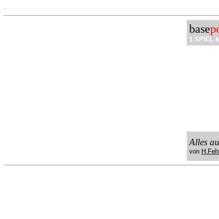
.
base
p
1 SPIEL
k
Alles a
von
H.Feh