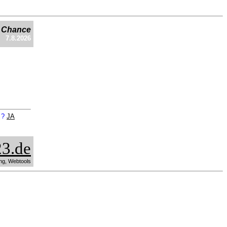
e Chance
7.8.2026
n ?
JA
3.de
ng, Webtools