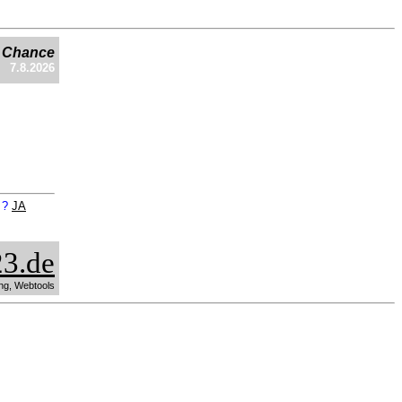
e Chance
7.8.2026
n ?
JA
3.de
ng, Webtools