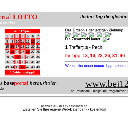
ortal
LOTTO
Jeden Tag die gleich
ostenlos
Das Ergebnis der jetzigen Ziehung:
Nur 1 Spiel
1
2
3
4
5
6
7
Die Zusatzzahl lautet:
8
9
10
11
12
13
14
15
16
17
18
19
20
21
1
Treffer
- Pech!
(13)
22
23
24
25
26
27
28
Ihr Tipp:
13, 16, 23, 26, 31, 46
29
30
31
32
33
34
35
36
37
38
39
40
41
42
Wollen Sie einen neuen Tipp riskiere
43
44
45
46
47
48
49
6 Zahlen getippt!
www.bei12
us
base
portal
herausholen
de
bp-Datenbank-Design, bp-Programmieru
powered in 0.01s by baseportal.de
Erstellen Sie Ihre eigene Web-Datenbank - kostenlos!