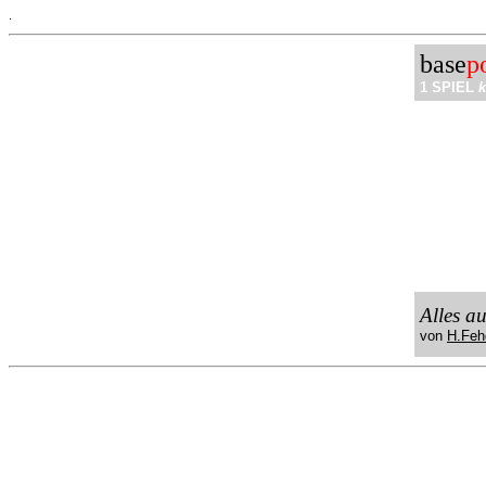
.
base
p
1 SPIEL
k
Alles a
von
H.Feh