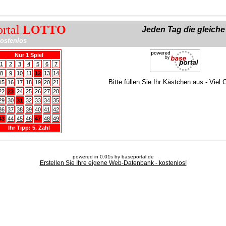
ortal
LOTTO
Jeden Tag die gleich
ostenlos
Nur 1 Spiel
1
2
3
4
5
6
7
8
9
10
11
12
13
14
Bitte füllen Sie Ihr Kästchen aus - Viel 
15
16
17
18
19
20
21
22
23
24
25
26
27
28
29
30
31
32
33
34
35
36
37
38
39
40
41
42
43
44
45
46
47
48
49
Ihr Tipp: 5. Zahl
powered in 0.01s by baseportal.de
Erstellen Sie Ihre eigene Web-Datenbank - kostenlos!