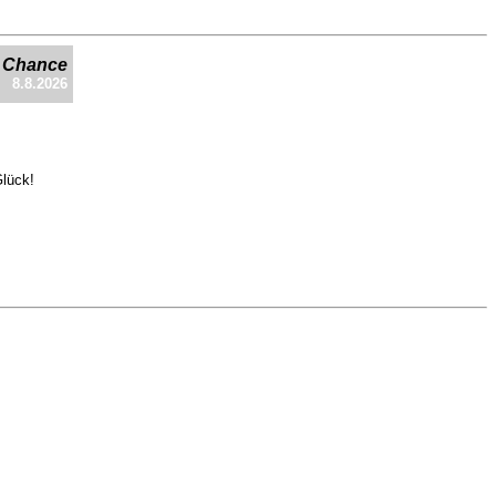
e Chance
8.8.2026
Glück!