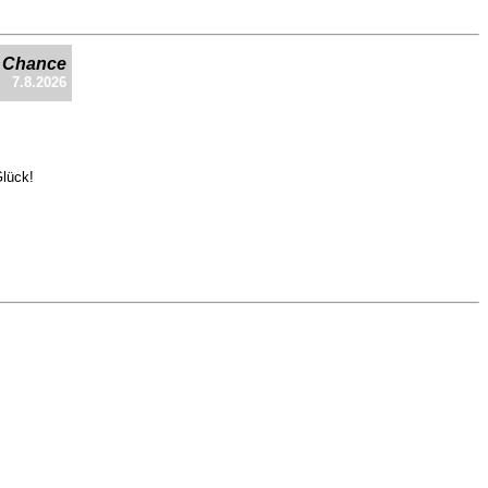
e Chance
7.8.2026
Glück!