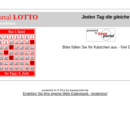
ortal
LOTTO
Jeden Tag die gleich
ostenlos
Nur 1 Spiel
1
2
3
4
5
6
7
8
9
10
11
12
13
14
Bitte füllen Sie Ihr Kästchen aus - Viel 
15
16
17
18
19
20
21
22
23
24
25
26
27
28
29
30
31
32
33
34
35
36
37
38
39
40
41
42
43
44
45
46
47
48
49
Ihr Tipp: 5. Zahl
powered in 0.01s by baseportal.de
Erstellen Sie Ihre eigene Web-Datenbank - kostenlos!