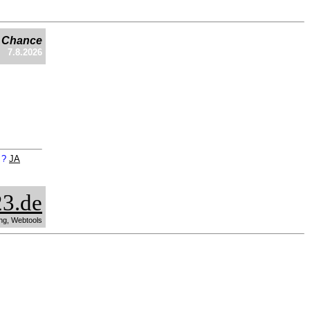
e Chance
7.8.2026
n ?
JA
3.de
ng, Webtools