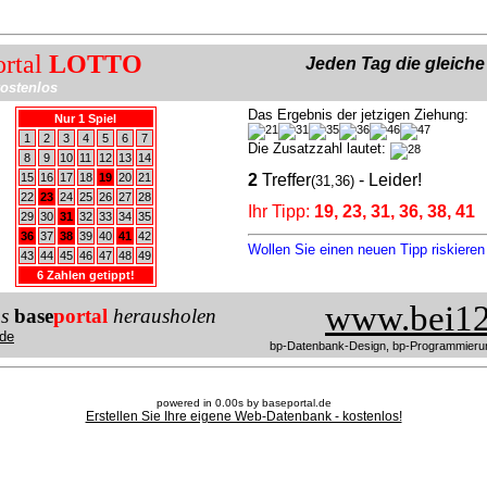
ortal
LOTTO
Jeden Tag die gleich
ostenlos
Das Ergebnis der jetzigen Ziehung:
Nur 1 Spiel
1
2
3
4
5
6
7
Die Zusatzzahl lautet:
8
9
10
11
12
13
14
15
16
17
18
19
20
21
2
Treffer
- Leider!
(31,36)
22
23
24
25
26
27
28
Ihr Tipp:
19, 23, 31, 36, 38, 41
29
30
31
32
33
34
35
36
37
38
39
40
41
42
Wollen Sie einen neuen Tipp riskiere
43
44
45
46
47
48
49
6 Zahlen getippt!
www.bei12
us
base
portal
herausholen
de
bp-Datenbank-Design, bp-Programmieru
powered in 0.00s by baseportal.de
Erstellen Sie Ihre eigene Web-Datenbank - kostenlos!