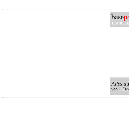
.
base
p
1 SPIEL
k
Alles a
von
H.Feh