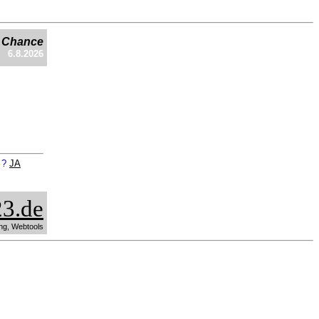
e Chance
6.8.2026
n ?
JA
3.de
ng, Webtools