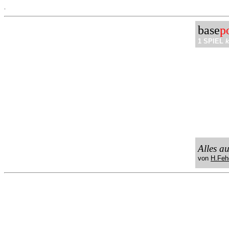
.
base
p
1 SPIEL
k
Alles a
von
H.Feh