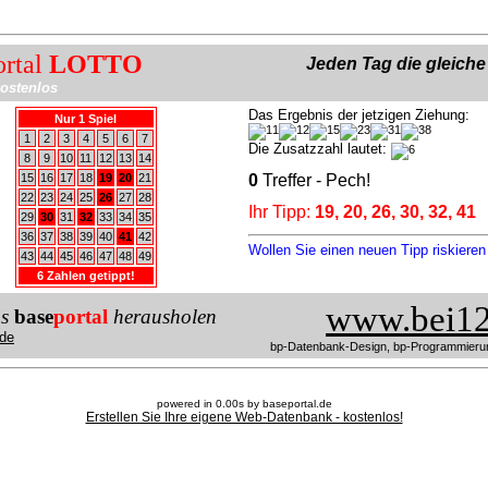
ortal
LOTTO
Jeden Tag die gleich
ostenlos
Das Ergebnis der jetzigen Ziehung:
Nur 1 Spiel
1
2
3
4
5
6
7
Die Zusatzzahl lautet:
8
9
10
11
12
13
14
15
16
17
18
19
20
21
0
Treffer - Pech!
22
23
24
25
26
27
28
Ihr Tipp:
19, 20, 26, 30, 32, 41
29
30
31
32
33
34
35
36
37
38
39
40
41
42
Wollen Sie einen neuen Tipp riskiere
43
44
45
46
47
48
49
6 Zahlen getippt!
www.bei12
us
base
portal
herausholen
de
bp-Datenbank-Design, bp-Programmieru
powered in 0.00s by baseportal.de
Erstellen Sie Ihre eigene Web-Datenbank - kostenlos!