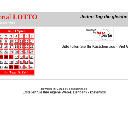
ortal
LOTTO
Jeden Tag die gleich
ostenlos
Nur 1 Spiel
1
2
3
4
5
6
7
8
9
10
11
12
13
14
Bitte füllen Sie Ihr Kästchen aus - Viel 
15
16
17
18
19
20
21
22
23
24
25
26
27
28
29
30
31
32
33
34
35
36
37
38
39
40
41
42
43
44
45
46
47
48
49
Ihr Tipp: 5. Zahl
powered in 0.01s by baseportal.de
Erstellen Sie Ihre eigene Web-Datenbank - kostenlos!