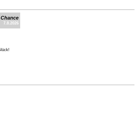
e Chance
7.8.2026
Glück!