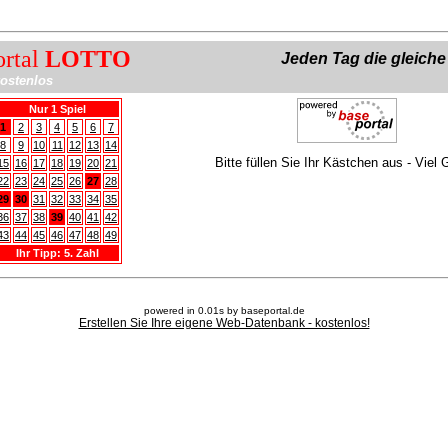
ortal
LOTTO
Jeden Tag die gleich
ostenlos
Nur 1 Spiel
1
2
3
4
5
6
7
8
9
10
11
12
13
14
Bitte füllen Sie Ihr Kästchen aus - Viel 
15
16
17
18
19
20
21
22
23
24
25
26
27
28
29
30
31
32
33
34
35
36
37
38
39
40
41
42
43
44
45
46
47
48
49
Ihr Tipp: 5. Zahl
powered in 0.01s by baseportal.de
Erstellen Sie Ihre eigene Web-Datenbank - kostenlos!