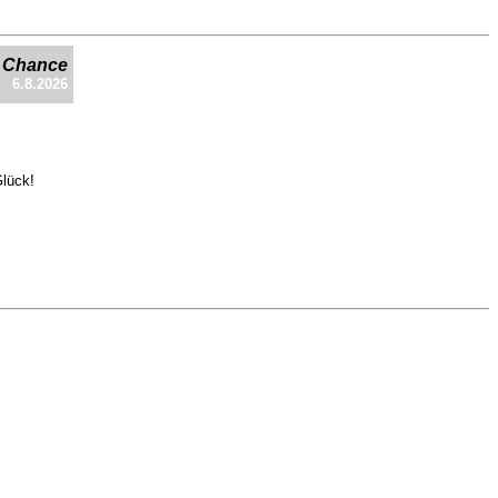
e Chance
6.8.2026
Glück!