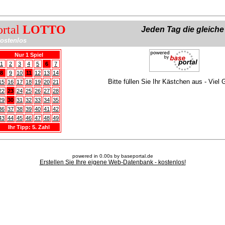
ortal
LOTTO
Jeden Tag die gleich
ostenlos
Nur 1 Spiel
1
2
3
4
5
6
7
8
9
10
11
12
13
14
Bitte füllen Sie Ihr Kästchen aus - Viel 
15
16
17
18
19
20
21
22
23
24
25
26
27
28
29
30
31
32
33
34
35
36
37
38
39
40
41
42
43
44
45
46
47
48
49
Ihr Tipp: 5. Zahl
powered in 0.00s by baseportal.de
Erstellen Sie Ihre eigene Web-Datenbank - kostenlos!