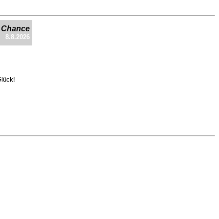
e Chance
8.8.2026
Glück!