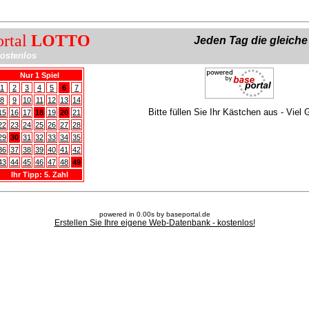
ortal
LOTTO
Jeden Tag die gleich
ostenlos
Nur 1 Spiel
1
2
3
4
5
6
7
8
9
10
11
12
13
14
Bitte füllen Sie Ihr Kästchen aus - Viel 
15
16
17
18
19
20
21
22
23
24
25
26
27
28
29
30
31
32
33
34
35
36
37
38
39
40
41
42
43
44
45
46
47
48
49
Ihr Tipp: 5. Zahl
powered in 0.00s by baseportal.de
Erstellen Sie Ihre eigene Web-Datenbank - kostenlos!