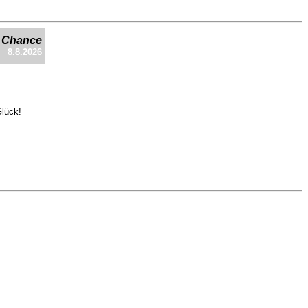
e Chance
8.8.2026
Glück!