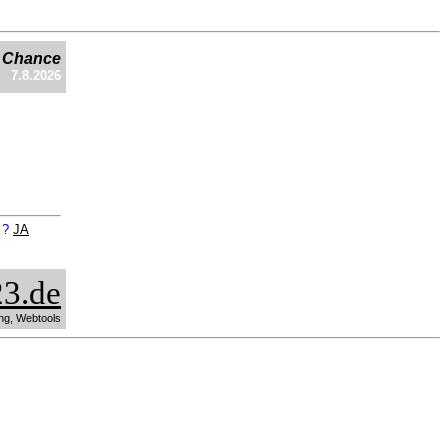
e Chance
7.8.2026
n ?
JA
3.de
ng, Webtools