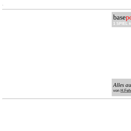
.
base
p
1 SPIEL
k
Alles a
von
H.Feh