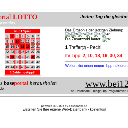
ortal
LOTTO
Jeden Tag die gleich
ostenlos
Das Ergebnis der jetzigen Ziehung:
Nur 1 Spiel
1
2
3
4
5
6
7
Die Zusatzzahl lautet:
8
9
10
11
12
13
14
15
16
17
18
19
20
21
1
Treffer
- Pech!
(2)
22
23
24
25
26
27
28
Ihr Tipp:
2, 10, 18, 19, 30, 34
29
30
31
32
33
34
35
36
37
38
39
40
41
42
Wollen Sie einen neuen Tipp riskiere
43
44
45
46
47
48
49
6 Zahlen getippt!
www.bei12
us
base
portal
herausholen
de
bp-Datenbank-Design, bp-Programmieru
powered in 0.00s by baseportal.de
Erstellen Sie Ihre eigene Web-Datenbank - kostenlos!