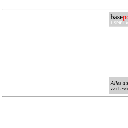
.
base
p
1 SPIEL
k
Alles a
von
H.Feh