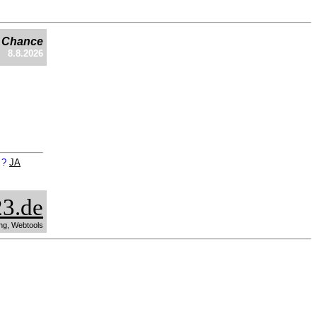
e Chance
8.8.2026
n ?
JA
3.de
ng, Webtools