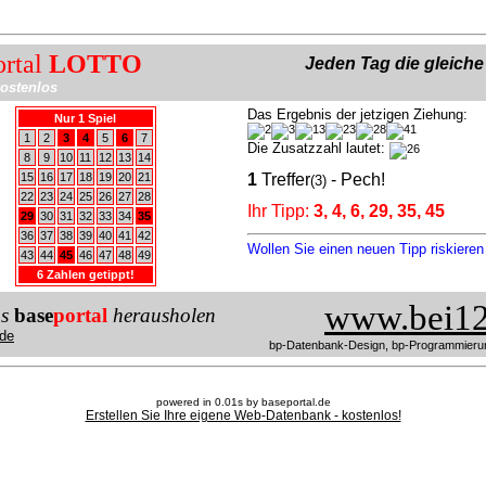
ortal
LOTTO
Jeden Tag die gleich
ostenlos
Das Ergebnis der jetzigen Ziehung:
Nur 1 Spiel
1
2
3
4
5
6
7
Die Zusatzzahl lautet:
8
9
10
11
12
13
14
15
16
17
18
19
20
21
1
Treffer
- Pech!
(3)
22
23
24
25
26
27
28
Ihr Tipp:
3, 4, 6, 29, 35, 45
29
30
31
32
33
34
35
36
37
38
39
40
41
42
Wollen Sie einen neuen Tipp riskiere
43
44
45
46
47
48
49
6 Zahlen getippt!
www.bei12
us
base
portal
herausholen
de
bp-Datenbank-Design, bp-Programmieru
powered in 0.01s by baseportal.de
Erstellen Sie Ihre eigene Web-Datenbank - kostenlos!