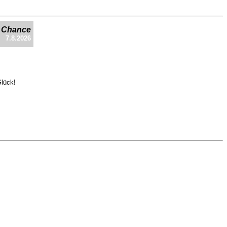
e Chance
7.8.2026
Glück!