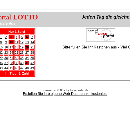
ortal
LOTTO
Jeden Tag die gleich
ostenlos
Nur 1 Spiel
1
2
3
4
5
6
7
8
9
10
11
12
13
14
Bitte füllen Sie Ihr Kästchen aus - Viel 
15
16
17
18
19
20
21
22
23
24
25
26
27
28
29
30
31
32
33
34
35
36
37
38
39
40
41
42
43
44
45
46
47
48
49
Ihr Tipp: 5. Zahl
powered in 0.00s by baseportal.de
Erstellen Sie Ihre eigene Web-Datenbank - kostenlos!